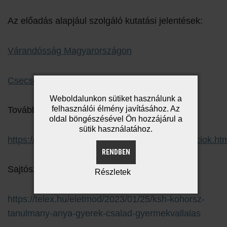
Az előadás alapjául szolgáló kutatási jelentések:
Várandósság Magyarországon
Csecsemőkor Magyarországon
Weboldalunkon sütiket használunk a
felhasználói élmény javításához. Az
További kapcsolódó publikációk:
oldal böngészésével Ön hozzájárul a
sütik használatához.
https://www.kohorsz18.hu/eredmenyek/publikaciok.ht
RENDBEN
Sajtószemlénk:
Részletek
https://telex.hu/eletmod/2023/01/25/ksh-kohorsz-
tanulmany-anya-gyerek-csalad-gyermekvallalas